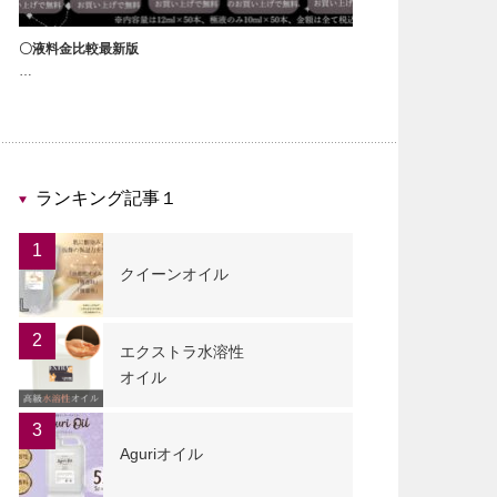
〇液料金比較最新版
…
ランキング記事１
1
クイーンオイル
2
エクストラ水溶性
オイル
3
Aguriオイル